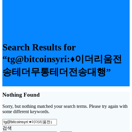
Search Results for
“tg@bitcoinsyri:♦이더리움전
송테더무통테더전송대행”
Nothing Found
Sorry, but nothing matched your search terms. Please try again with
some different keywords.
Search
for:
검색