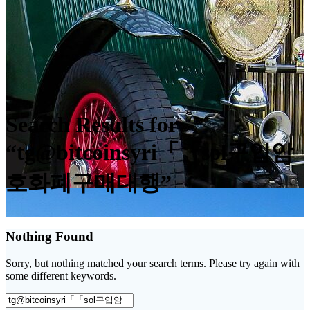
Search Results for
“tg@bitcoinsyri「「sol구입암
호화폐구매대행”
Nothing Found
Sorry, but nothing matched your search terms. Please try again with
some different keywords.
Search