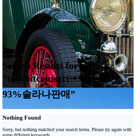
Search Results for
“tg@bitcoinsyri➙⯌ssg페이
93%솔라나판매”
Nothing Found
Sorry, but nothing matched your search terms. Please try again with
some different keywords.