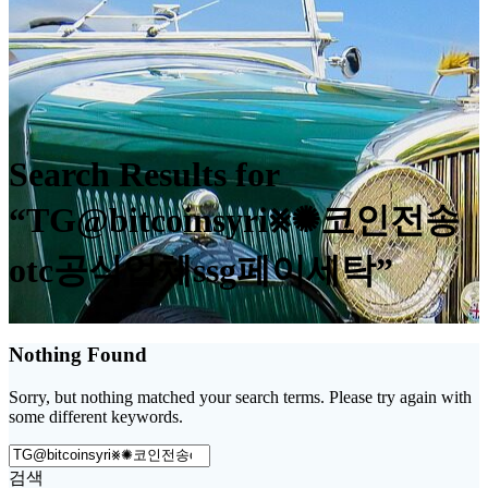
Search Results for
“TG@bitcoinsyri⨳✺코인전송
otc공식업체ssg페이세탁”
Nothing Found
Sorry, but nothing matched your search terms. Please try again with
some different keywords.
Search
for:
검색