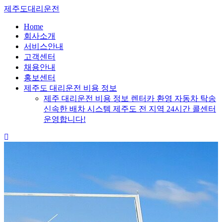
Skip
제주도대리운전
to
content
Home
회사소개
서비스안내
고객센터
채용안내
홍보센터
제주도 대리운전 비용 정보
제주 대리운전 비용 정보 렌터카 환영 자동차 탁송
신속한 배차 시스템 제주도 전 지역 24시간 콜센터
운영합니다!