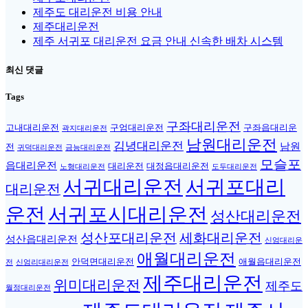
제주도 대리운전 비용 안내
제주대리운전
제주 서귀포 대리운전 요금 안내 신속한 배차 시스템
최신 댓글
Tags
구좌대리운전
고내대리운전
구엄대리운전
구좌읍대리운
곽지대리운전
남원대리운전
김녕대리운전
남원
전
귀덕대리운전
금능대리운전
모슬포
읍대리운전
대리운전
대정읍대리운전
노형대리운전
도두대리운전
서귀대리운전
서귀포대리
대리운전
운전
서귀포시대리운전
성산대리운전
성산포대리운전
세화대리운전
성산읍대리운전
신엄대리운
애월대리운전
안덕면대리운전
애월읍대리운전
전
신엄리대리운전
제주대리운전
위미대리운전
제주도
월정대리운전