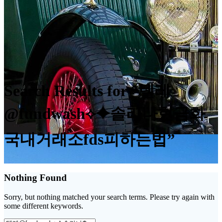
Search Results for “텔레
@fundwash⟡⯌솔라나현금화
국내거래소fds피하는법”
Nothing Found
Sorry, but nothing matched your search terms. Please try again with
some different keywords.