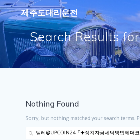
Skip
제주도대리운전
to
content
Search Resul
Nothing Found
Sorry, but nothing matched your search terms. P
Search
for: