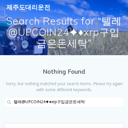
Skip
제주도대리운전
to
content
Search Results for “텔레
@UPCOIN24⯌♦xrp구입
금은돈세탁”
Nothing Found
Sorry, but nothing matched your search terms. Please try again
with some different keywords.
Search
for: