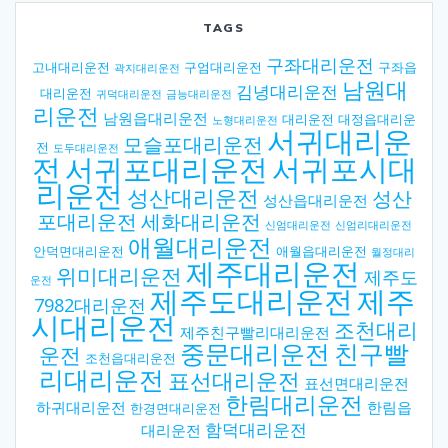
TAGS
구좌대리운전
고내대리운전
구엄대리운전
구좌읍
곽지대리운전
남원대
김녕대리운전
대리운전
귀덕대리운전
금능대리운전
리운전
남원읍대리운전
대리운전
대정읍대리운
노형대리운전
서귀대리운
모슬포대리운전
전
도두대리운전
전
서귀포대리운전
서귀포시대
리운전
성산대리운전
성산
성산읍대리운전
포대리운전
세화대리운전
신엄대리운전
신엄리대리운전
애월대리운전
안덕면대리운전
애월읍대리운전
월정대리
제주대리운전
위미대리운전
제주도
운전
제주도대리운전
제주
7982대리운전
시대리운전
조천대리
제주친구빨리대리운전
중문대리운전
친구빨
운전
조천읍대리운전
리대리운전
표선대리운전
표선면대리운전
한림대리운전
하귀대리운전
한림읍
한경면대리운전
함덕대리운전
대리운전