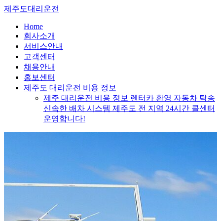
Skip
제주도대리운전
to
content
Home
회사소개
서비스안내
고객센터
채용안내
홍보센터
제주도 대리운전 비용 정보
제주 대리운전 비용 정보 렌터카 환영 자동차 탁송
신속한 배차 시스템 제주도 전 지역 24시간 콜센터
운영합니다!