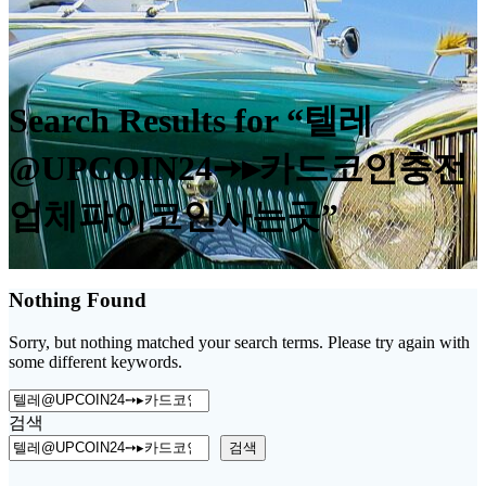
Search Results for “텔레
@UPCOIN24➙▸카드코인충전
업체파이코인사는곳”
Nothing Found
Sorry, but nothing matched your search terms. Please try again with
some different keywords.
Search
for:
검색
검색