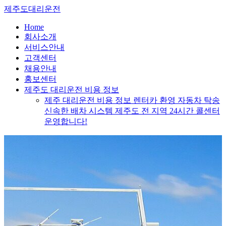
Skip
제주도대리운전
to
content
Home
회사소개
서비스안내
고객센터
채용안내
홍보센터
제주도 대리운전 비용 정보
제주 대리운전 비용 정보 렌터카 환영 자동차 탁송
신속한 배차 시스템 제주도 전 지역 24시간 콜센터
운영합니다!