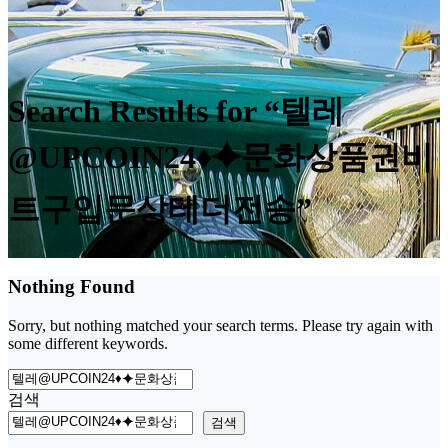
Search Results for “텔레
@UPCOIN24♦⯌문화상품권비
트구입문상테더전송”
Nothing Found
Sorry, but nothing matched your search terms. Please try again with
some different keywords.
Search
for:
검색
검색