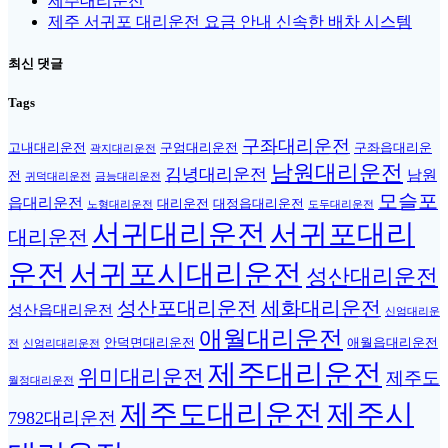
제주대리운전
제주 서귀포 대리운전 요금 안내 신속한 배차 시스템
최신 댓글
Tags
구좌대리운전
고내대리운전
구엄대리운전
구좌읍대리운
곽지대리운전
남원대리운전
김녕대리운전
남원
전
귀덕대리운전
금능대리운전
모슬포
읍대리운전
대리운전
대정읍대리운전
노형대리운전
도두대리운전
서귀대리운전
서귀포대리
대리운전
운전
서귀포시대리운전
성산대리운전
성산포대리운전
세화대리운전
성산읍대리운전
신엄대리운
애월대리운전
안덕면대리운전
애월읍대리운전
전
신엄리대리운전
제주대리운전
위미대리운전
제주도
월정대리운전
제주도대리운전
제주시
7982대리운전