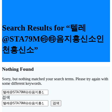
Search Results for “텔레
@STA79M㉳㉹음지흥신소인
천흥신소”
Nothing Found
Sorry, but nothing matched your search terms. Please try again with
some different keywords.
Search
for:
검색
검색