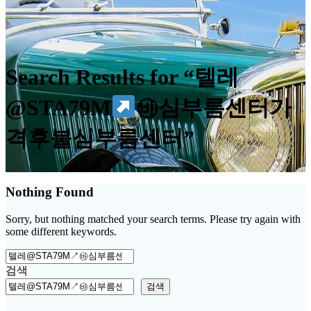
Search Results for “텔레
@STA79M
㉳심부름센터가
격후불심부름센터”
Nothing Found
Sorry, but nothing matched your search terms. Please try again with
some different keywords.
Search
for:
검색
검색