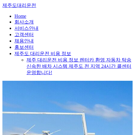
Skip
제주도대리운전
to
content
Home
회사소개
서비스안내
고객센터
채용안내
홍보센터
제주도 대리운전 비용 정보
제주 대리운전 비용 정보 렌터카 환영 자동차 탁송
신속한 배차 시스템 제주도 전 지역 24시간 콜센터
운영합니다!