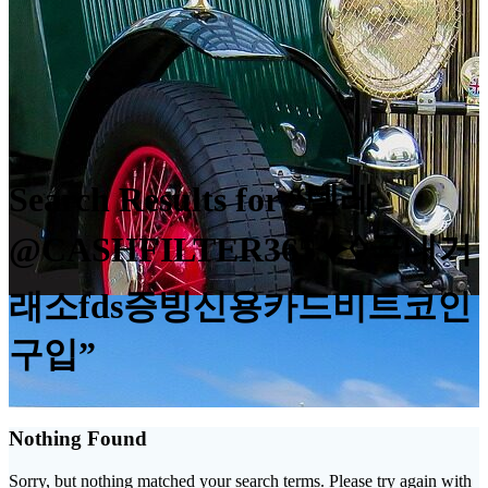
Search Results for “텔레
@CASHFILTER365⯌♢국내거
래소fds증빙신용카드비트코인
구입”
Nothing Found
Sorry, but nothing matched your search terms. Please try again with