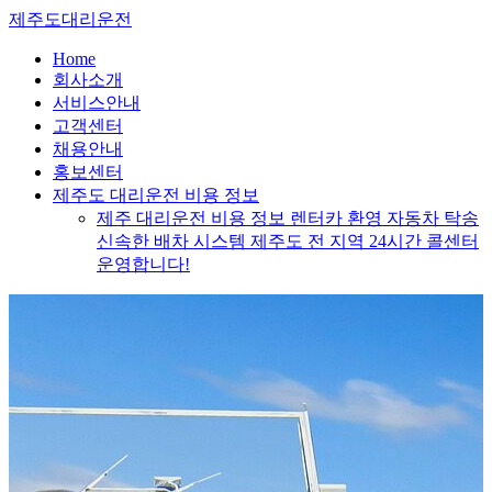
Skip
제주도대리운전
to
content
Home
회사소개
서비스안내
고객센터
채용안내
홍보센터
제주도 대리운전 비용 정보
제주 대리운전 비용 정보 렌터카 환영 자동차 탁송
신속한 배차 시스템 제주도 전 지역 24시간 콜센터
운영합니다!