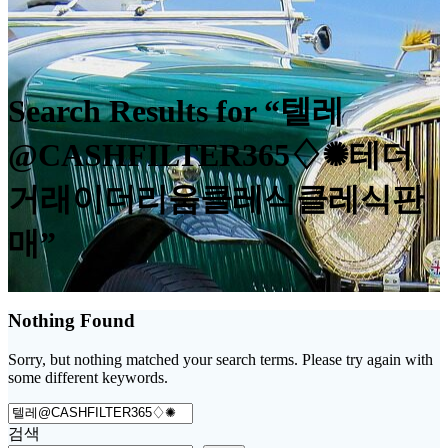
Search Results for “텔레
@CASHFILTER365♢✺테더
거래이더리움클레식클레식판
매”
Nothing Found
Sorry, but nothing matched your search terms. Please try again with
some different keywords.
Search
for:
검색