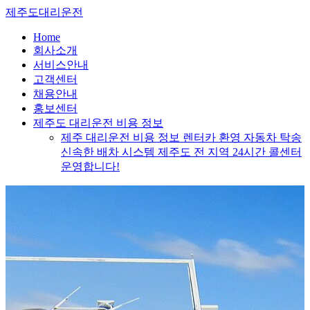
Skip
제주도대리운전
to
content
Home
회사소개
서비스안내
고객센터
채용안내
홍보센터
제주도 대리운전 비용 정보
제주 대리운전 비용 정보 렌터카 환영 자동차 탁송
신속한 배차 시스템 제주도 전 지역 24시간 콜센터
운영합니다!