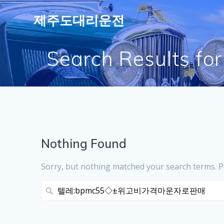
Skip
제주도대리운전
to
content
Search Result
Nothing Found
Sorry, but nothing matched your search terms. P
Search
for: