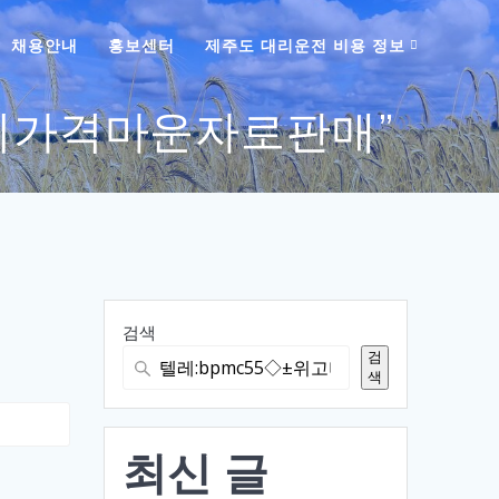
채용안내
홍보센터
제주도 대리운전 비용 정보
◇±위고비가격마운자로판매”
검색
검
색
최신 글