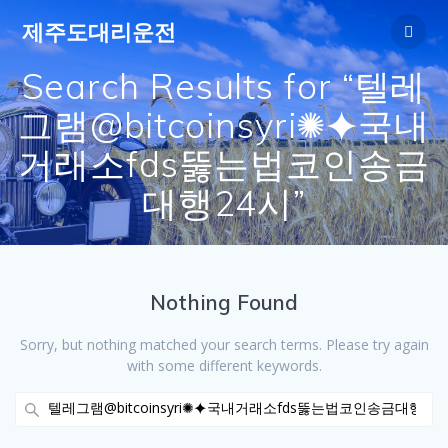
Skip
제주도대리운전
to
content
Search Results for “텔레
그램@bitcoinsyri✺⯌국내
거래소fds뚫는법코인송금
대행24시”
Nothing Found
Sorry, but nothing matched your search terms. Please try again
with some different keywords.
Search
for: