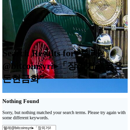
Search Results for “텔래
@bitcoinsyri▸「장외거래금은
돈현금화”
Nothing Found
Sorry, but nothing matched your search terms. Please try again with
some different keywords.
Search